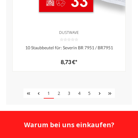
DUSTWAVE
10 Staubbeutel für: Severin BR 7951 / BR7951
8,73 €*
1
2
3
4
5
Warum bei uns einkaufen?