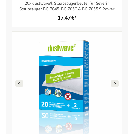
20x dustwave® Staubsaugerbeutel für Severin
Staubsauger BC 7045, BC 7050 & BC 7055 S´Power
snowwhite (snowwhiteXL) / ice inkl. Filter /
17,47 €*
Markenfiltertüten - Made in Germany