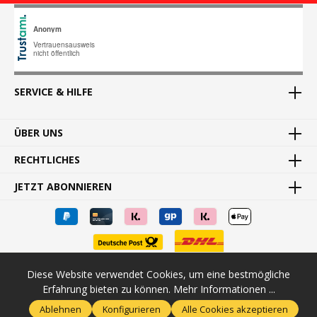
SERVICE & HILFE
ÜBER UNS
RECHTLICHES
JETZT ABONNIEREN
Diese Website verwendet Cookies, um eine bestmögliche
* Alle Preise inkl. gesetzl. Mehrwertsteuer zzgl.
Versandkosten
und
Erfahrung bieten zu können.
Mehr Informationen ...
ggf. Nachnahmegebühren, wenn nicht anders angegeben.
Ablehnen
Konfigurieren
Alle Cookies akzeptieren