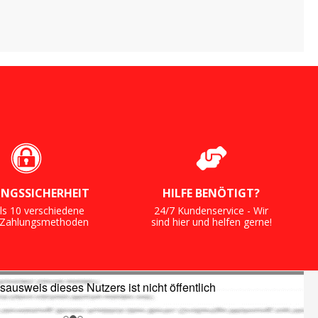
NGSSICHERHEIT
HILFE BENÖTIGT?
ls 10 verschiedene
24/7 Kundenservice - Wir
e Zahlungsmethoden
sind hier und helfen gerne!