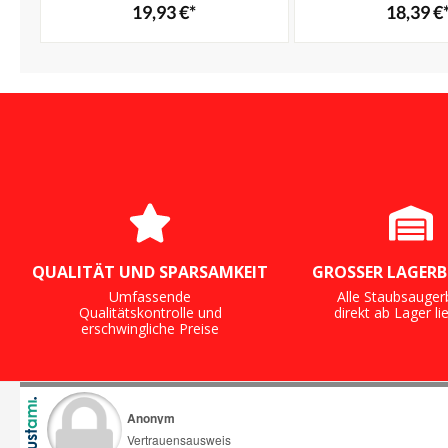
19,93 €*
18,39 €
QUALITÄT UND SPARSAMKEIT
GROSSER LAGERB
Umfassende
Alle Staubsauger
Qualitätskontrolle und
direkt ab Lager li
erschwingliche Preise