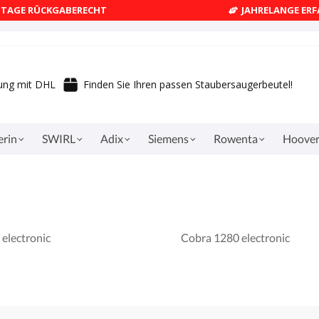
4 TAGE RÜCKGABERECHT
JAHRELANGE ER
rung mit DHL
Finden Sie Ihren passen Staubersaugerbeutel!
erin
SWIRL
Adix
Siemens
Rowenta
Hoove
electronic
Cobra 1280 electronic