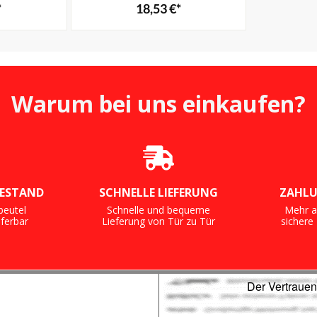
*
18,53 €*
Warum bei uns einkaufen?
ESTAND
SCHNELLE LIEFERUNG
ZAHLU
beutel
Schnelle und bequeme
Mehr a
eferbar
Lieferung von Tür zu Tür
sicher