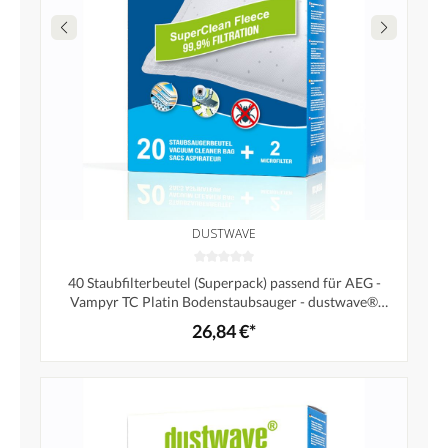
DUSTWAVE
40 Staubfilterbeutel (Superpack) passend für AEG -
Vampyr TC Platin Bodenstaubsauger - dustwave®
Markenstaubbeutel - Made in Germany + inkl. Micro-
26,84 €*
Filter