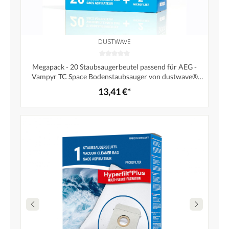
DUSTWAVE
Megapack - 20 Staubsaugerbeutel passend für AEG -
Vampyr TC Space Bodenstaubsauger von dustwave®
Markenstaubbeutel – Made in Germany + inkl. Micro-
13,41 €*
Filter