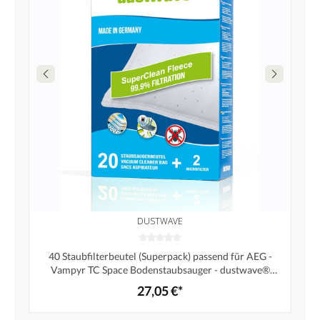
DUSTWAVE
40 Staubfilterbeutel (Superpack) passend für AEG -
Vampyr TC Space Bodenstaubsauger - dustwave®
Markenstaubbeutel - Made in Germany + inkl. Micro-
27,05 €*
Filter