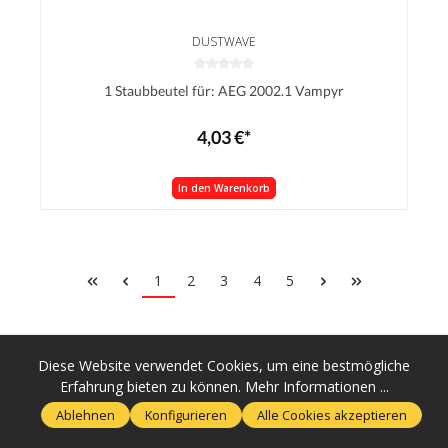
DUSTWAVE
1 Staubbeutel für: AEG 2002.1 Vampyr
4,03 €*
In den Warenkorb
1
2
3
4
5
Diese Website verwendet Cookies, um eine bestmögliche
Warum bei uns einkaufen?
Erfahrung bieten zu können.
Mehr Informationen ...
Ablehnen
Konfigurieren
Alle Cookies akzeptieren