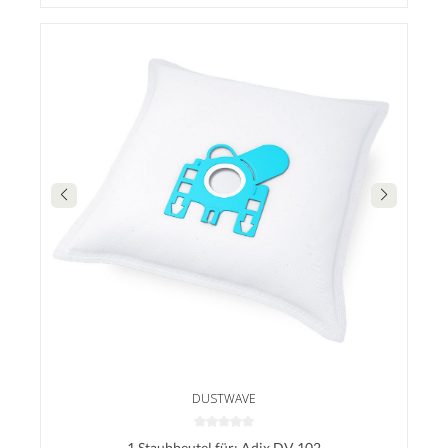
DUSTWAVE
1 Staubbeutel für: Adix DV 102