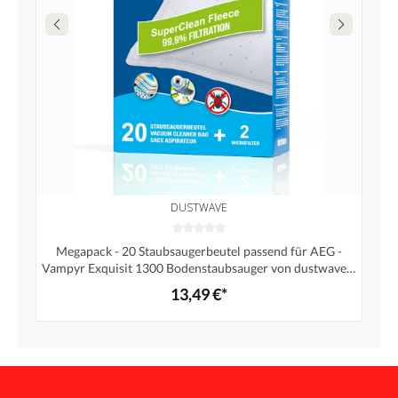
DUSTWAVE
Megapack - 20 Staubsaugerbeutel passend für AEG -
Vampyr Exquisit 1300 Bodenstaubsauger von dustwave®
Markenstaubbeutel – Made in Germany + inkl. Micro-
13,49 €*
Filter