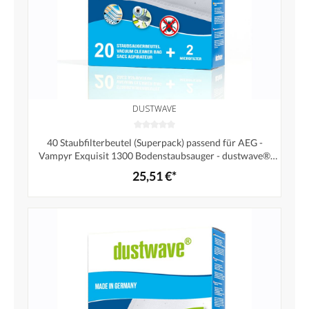
DUSTWAVE
40 Staubfilterbeutel (Superpack) passend für AEG -
Vampyr Exquisit 1300 Bodenstaubsauger - dustwave®
Markenstaubbeutel - Made in Germany + inkl. Micro-
25,51 €*
Filter