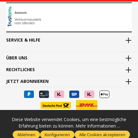
SERVICE & HILFE
ÜBER UNS
RECHTLICHES
JETZT ABONNIEREN
Diese Website verwendet Cookies, um eine bestmögliche
* Alle Preise inkl. gesetzl. Mehrwertsteuer zzgl.
Versandkosten
und
Erfahrung bieten zu können.
Mehr Informationen ...
ggf. Nachnahmegebühren, wenn nicht anders angegeben.
Ablehnen
Konfigurieren
Alle Cookies akzeptieren