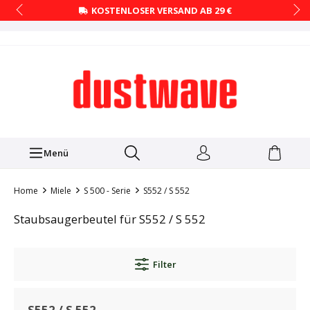
KOSTENLOSER VERSAND AB 29 €
Menü
Home
Miele
S 500 - Serie
S552 / S 552
Staubsaugerbeutel für S552 / S 552
Filter
S552 / S 552