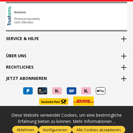
SERVICE & HILFE
ÜBER UNS
RECHTLICHES
JETZT ABONNIEREN
Diese Website verwendet Cookies, um eine bestmögliche
* Alle Preise inkl. gesetzl. Mehrwertsteuer zzgl.
Versandkosten
und
Erfahrung bieten zu können.
Mehr Informationen ...
ggf. Nachnahmegebühren, wenn nicht anders angegeben.
Ablehnen
Konfigurieren
Alle Cookies akzeptieren