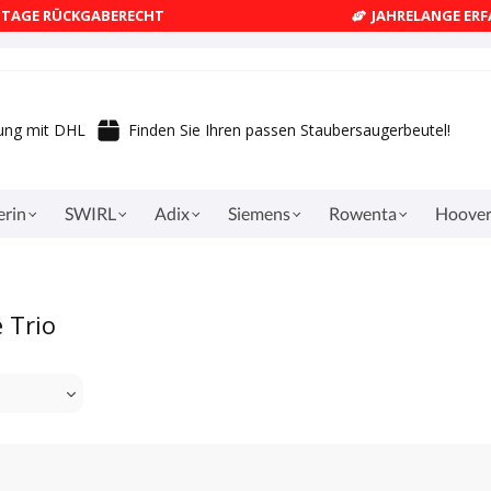
4 TAGE RÜCKGABERECHT
JAHRELANGE ER
rung mit DHL
Finden Sie Ihren passen Staubersaugerbeutel!
erin
SWIRL
Adix
Siemens
Rowenta
Hoove
 Trio