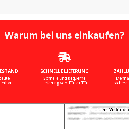
Warum bei uns einkaufen?
ESTAND
SCHNELLE LIEFERUNG
ZAHLU
beutel
Schnelle und bequeme
Mehr a
eferbar
Lieferung von Tür zu Tür
sicher