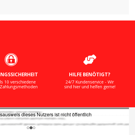
NGSSICHERHEIT
HILFE BENÖTIGT?
ls 10 verschiedene
24/7 Kundenservice - Wir
e Zahlungsmethoden
sind hier und helfen gerne!