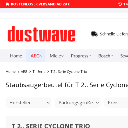
KOSTENLOSER VERSAND AB 29 €
1
Schnelle Liefe
Home
AEG
Miele
Progress
Bosch
Sev
Home
AEG
T - Serie
T 2.. Serie Cyclone Trio
Staubsaugerbeutel für T 2.. Serie Cyclone
Hersteller
Packungsgröße
Preis
T 2.. SERIE CYCLONE TRIO