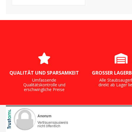
QUALITÄT UND SPARSAMKEIT
GROSSER LAGERB
Umfassende
Alle Staubsauger
Qualitätskontrolle und
direkt ab Lager li
erschwingliche Preise