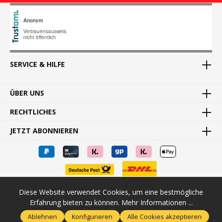
SERVICE & HILFE
ÜBER UNS
RECHTLICHES
JETZT ABONNIEREN
Diese Website verwendet Cookies, um eine bestmögliche
* Alle Preise inkl. gesetzl. Mehrwertsteuer zzgl.
Versandkosten
und
Erfahrung bieten zu können.
Mehr Informationen ...
ggf. Nachnahmegebühren, wenn nicht anders angegeben.
Ablehnen
Konfigurieren
Alle Cookies akzeptieren