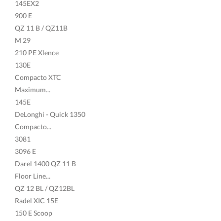
145EX2
900 E
QZ 11 B / QZ11B
M 29
210 PE Xlence
130E
Compacto XTC
Maximum...
145E
DeLonghi - Quick 1350
Compacto...
3081
3096 E
Darel 1400 QZ 11 B
Floor Line...
QZ 12 BL / QZ12BL
Radel XIC 15E
150 E Scoop