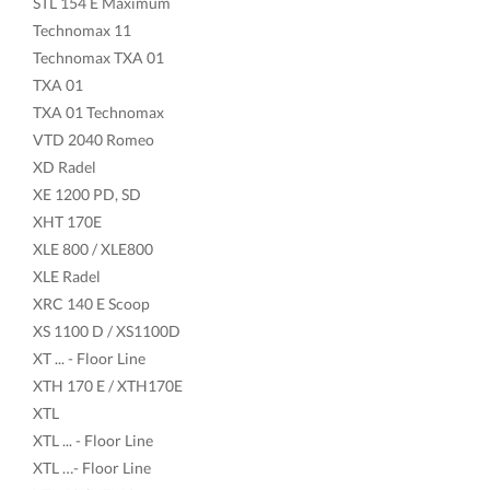
STL 154 E Maximum
Technomax 11
Technomax TXA 01
TXA 01
TXA 01 Technomax
VTD 2040 Romeo
XD Radel
XE 1200 PD, SD
XHT 170E
XLE 800 / XLE800
XLE Radel
XRC 140 E Scoop
XS 1100 D / XS1100D
XT ... - Floor Line
XTH 170 E / XTH170E
XTL
XTL ... - Floor Line
XTL …- Floor Line