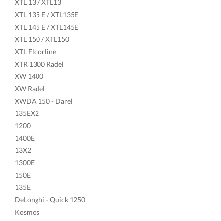
XTL 13 / XTL13
XTL 135 E / XTL135E
XTL 145 E / XTL145E
XTL 150 / XTL150
XTL Floorline
XTR 1300 Radel
XW 1400
XW Radel
XWDA 150 - Darel
135EX2
1200
1400E
13X2
1300E
150E
135E
DeLonghi - Quick 1250
Kosmos