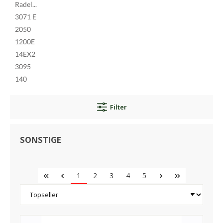
Radel...
3071 E
2050
1200E
14EX2
3095
140
Filter
SONSTIGE
1
2
3
4
5