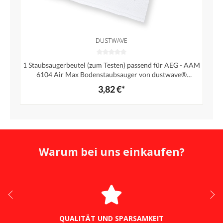
DUSTWAVE
1 Staubsaugerbeutel (zum Testen) passend für AEG - AAM
6104 Air Max Bodenstaubsauger von dustwave®
Markenstaubbeutel – Made in Germany + inkl. Micro-
3,82 €*
Filter
Warum bei uns einkaufen?
QUALITÄT UND SPARSAMKEIT