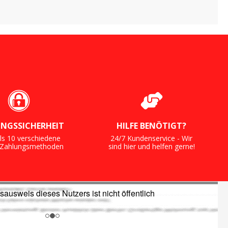
NGSSICHERHEIT
HILFE BENÖTIGT?
ls 10 verschiedene
24/7 Kundenservice - Wir
e Zahlungsmethoden
sind hier und helfen gerne!