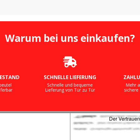
Warum bei uns einkaufen?
ESTAND
SCHNELLE LIEFERUNG
ZAHLU
beutel
Schnelle und bequeme
Mehr a
eferbar
Lieferung von Tür zu Tür
sicher