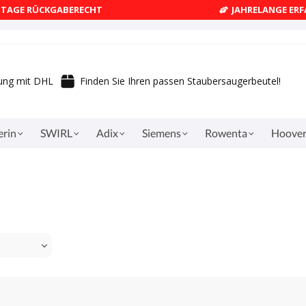
4 TAGE RÜCKGABERECHT
JAHRELANGE ER
rung mit DHL
Finden Sie Ihren passen Staubersaugerbeutel!
erin
SWIRL
Adix
Siemens
Rowenta
Hoove