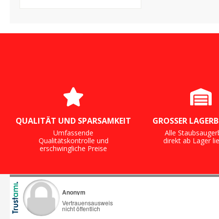
QUALITÄT UND SPARSAMKEIT
GROSSER LAGERB
Umfassende
Alle Staubsauger
Qualitätskontrolle und
direkt ab Lager li
erschwingliche Preise