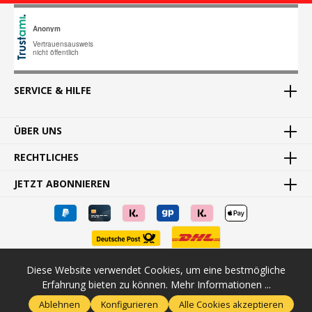
SERVICE & HILFE
ÜBER UNS
RECHTLICHES
JETZT ABONNIEREN
Diese Website verwendet Cookies, um eine bestmögliche
* Alle Preise inkl. gesetzl. Mehrwertsteuer zzgl.
Versandkosten
und
Erfahrung bieten zu können.
Mehr Informationen ...
ggf. Nachnahmegebühren, wenn nicht anders angegeben.
Ablehnen
Konfigurieren
Alle Cookies akzeptieren