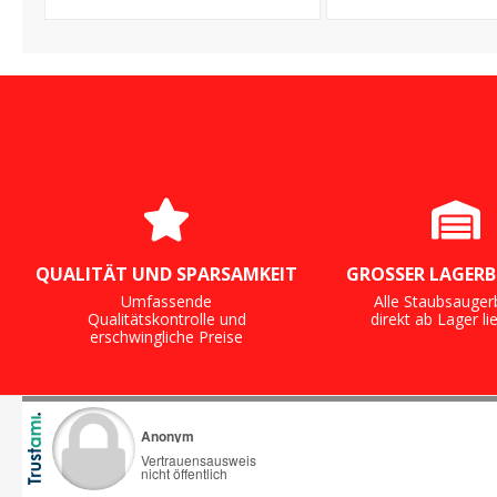
Hygieneverschluss - Made in
- Made in Ge
Germany
QUALITÄT UND SPARSAMKEIT
GROSSER LAGERB
Umfassende
Alle Staubsauger
Qualitätskontrolle und
direkt ab Lager li
erschwingliche Preise