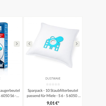
E
DUSTWAVE
augerbeutel
Sparpack - 10 Staubfilterbeutel
S 6050 S6 -
passend für Miele - S 6 - S 6050 /
hrlagiges
S6050 Staubsauger - dustwave®
9,01 €*
neverschluss
Markenstaubbeutel / Made in