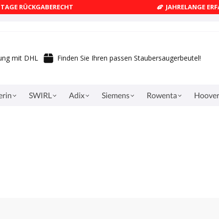
4 TAGE RÜCKGABERECHT
JAHRELANGE ER
rung mit DHL
Finden Sie Ihren passen Staubersaugerbeutel!
erin
SWIRL
Adix
Siemens
Rowenta
Hoove