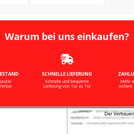
rmany
Germany + inkl. Microfilter
Warum bei uns einkaufen?
ESTAND
SCHNELLE LIEFERUNG
ZAHLU
beutel
Schnelle und bequeme
Mehr a
eferbar
Lieferung von Tür zu Tür
sicher