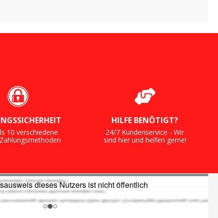
NGSSICHERHEIT
HILFE BENÖTIGT?
ls 10 verschiedene
24/7 Kundenservice - Wir
e Zahlungsmethoden
sind hier und helfen gerne!