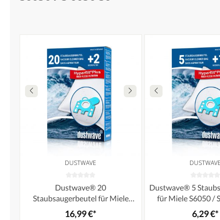
DUSTWAVE
DUSTWAV
Dustwave® 20
Dustwave® 5 Staubs
Staubsaugerbeutel für Miele
für Miele S6050 / 
S6050 / S 6050 S6 - hocheffizient,
hocheffizient, me
16,99 €*
6,29 €*
mehrlagiges Mikrovlies mit
Mikrovlies mit Hygie