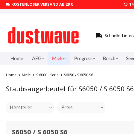
KOSTENLOSER VERSAND AB 29 €
1
Schnelle Liefe
Home
AEG
Miele
Progress
Bosch
Sev
Home
Miele
S 6000 - Serie
S6050 / S 6050 S6
Staubsaugerbeutel für S6050 / S 6050 S6
Hersteller
Preis
S6050 / S 6050 S6