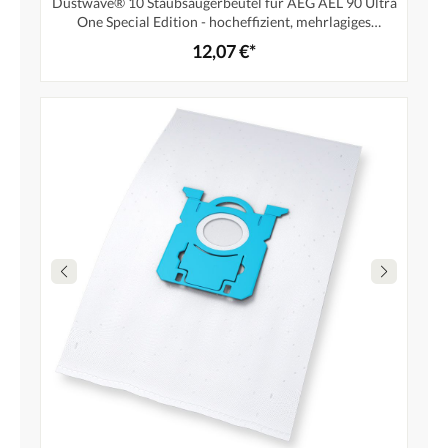
Dustwave® 10 Staubsaugerbeutel für AEG AEL 90 Ultra
One Special Edition - hocheffizient, mehrlagiges
Mikrovlies mit Hygieneverschluss - Made in Germany
12,07 €*