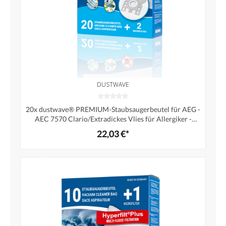
DUSTWAVE
20x dustwave® PREMIUM-Staubsaugerbeutel für AEG -
AEC 7570 Clario/Extradickes Vlies für Allergiker -
Markenstaubfiltertüten"MicrofiltPlus®" Made in
22,03 €*
Germany + 2 Microfilter