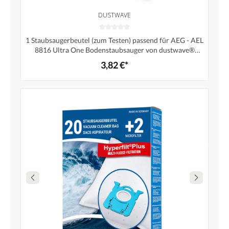
DUSTWAVE
1 Staubsaugerbeutel (zum Testen) passend für AEG - AEL
8816 Ultra One Bodenstaubsauger von dustwave®
Markenstaubbeutel – Made in Germany + inkl. Micro-
3,82 €*
Filter