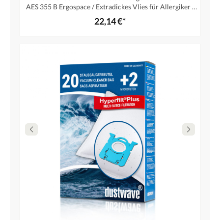
AES 355 B Ergospace / Extradickes Vlies für Allergiker -
Markenstaubfiltertüten "MicrofiltPlus®" Made in
22,14 €*
Germany + 2 Microfilter