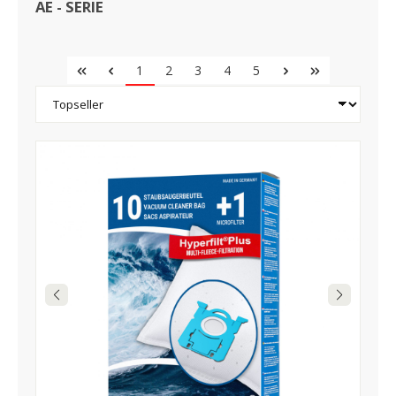
AE - SERIE
1
2
3
4
5