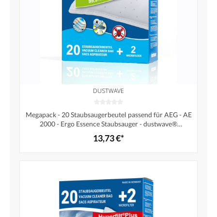
DUSTWAVE
Megapack - 20 Staubsaugerbeutel passend für AEG - AE
2000 - Ergo Essence Staubsauger - dustwave®
Markenstaubbeutel / Made in Germany + inkl. Micro-
13,73 €*
Filter