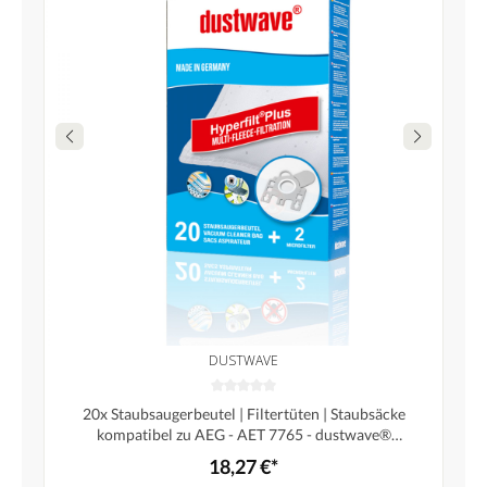
DUSTWAVE
20x Staubsaugerbeutel | Filtertüten | Staubsäcke
kompatibel zu AEG - AET 7765 - dustwave®
Markenstaubbeutel / Made in Germany + inkl. 2
18,27 €*
Microfilter (Megapack)