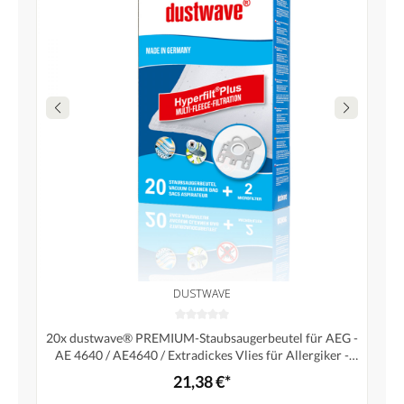
DUSTWAVE
20x dustwave® PREMIUM-Staubsaugerbeutel für AEG -
AE 4640 / AE4640 / Extradickes Vlies für Allergiker -
Markenstaubfiltertüten"MicrofiltPlus®" Made in
21,38 €*
Germany + 2 Microfilter