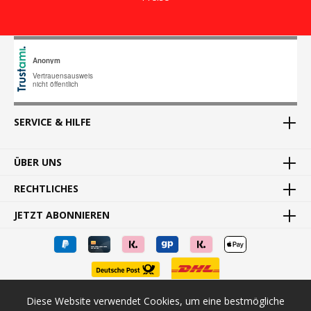
SERVICE & HILFE
ÜBER UNS
RECHTLICHES
JETZT ABONNIEREN
Diese Website verwendet Cookies, um eine bestmögliche
* Alle Preise inkl. gesetzl. Mehrwertsteuer zzgl.
Versandkosten
und