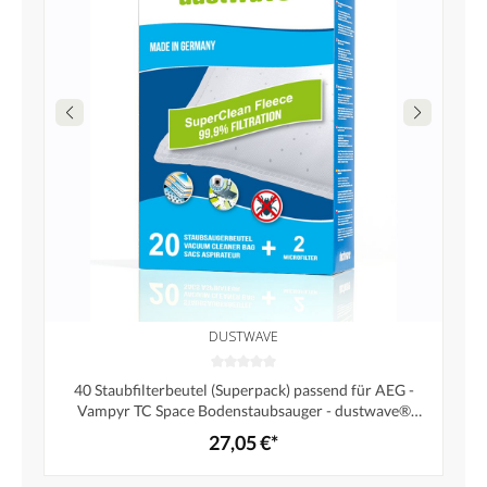
DUSTWAVE
40 Staubfilterbeutel (Superpack) passend für AEG -
Vampyr TC Space Bodenstaubsauger - dustwave®
Markenstaubbeutel - Made in Germany + inkl. Micro-
27,05 €*
Filter