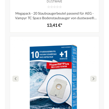
DUSTWAVE
Megapack - 20 Staubsaugerbeutel passend für AEG -
Vampyr TC Space Bodenstaubsauger von dustwave®
Markenstaubbeutel – Made in Germany + inkl. Micro-
13,41 €*
Filter