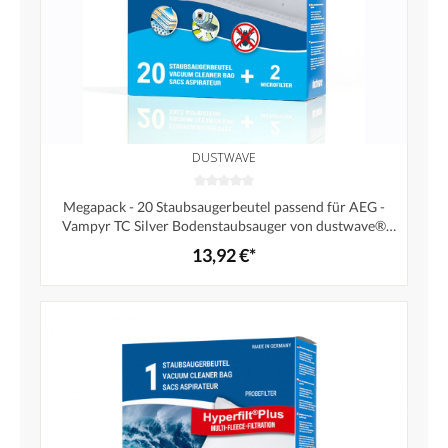
DUSTWAVE
Megapack - 20 Staubsaugerbeutel passend für AEG -
Vampyr TC Silver Bodenstaubsauger von dustwave®
Markenstaubbeutel – Made in Germany + inkl. Micro-
13,92 €*
Filter