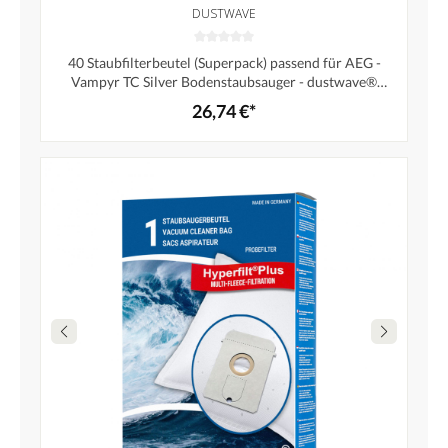
DUSTWAVE
40 Staubfilterbeutel (Superpack) passend für AEG -
Vampyr TC Silver Bodenstaubsauger - dustwave®
Markenstaubbeutel - Made in Germany + inkl. Micro-
26,74 €*
Filter