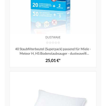
DUSTWAVE
40 Staubfilterbeutel (Superpack) passend für Miele -
Meteor H, HS Bodenstaubsauger - dustwave®
Markenstaubbeutel - Made in Germany + inkl. Micro-
25,01 €*
Filter