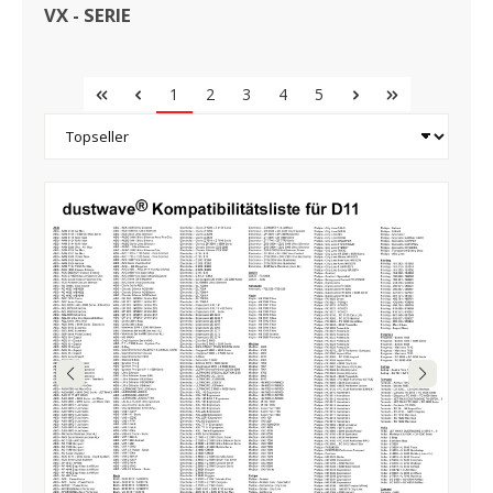
VX - SERIE
1
2
3
4
5