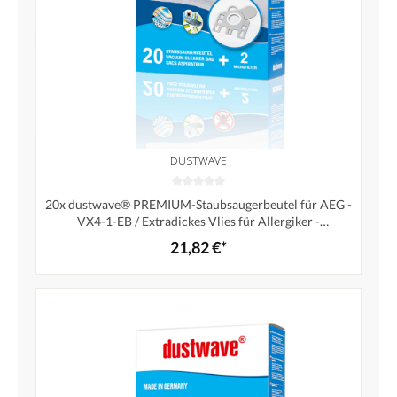
DUSTWAVE
20x dustwave® PREMIUM-Staubsaugerbeutel für AEG -
VX4-1-EB / Extradickes Vlies für Allergiker -
Markenstaubfiltertüten "MicrofiltPlus®" Made in
21,82 €*
Germany + 2 Microfilter