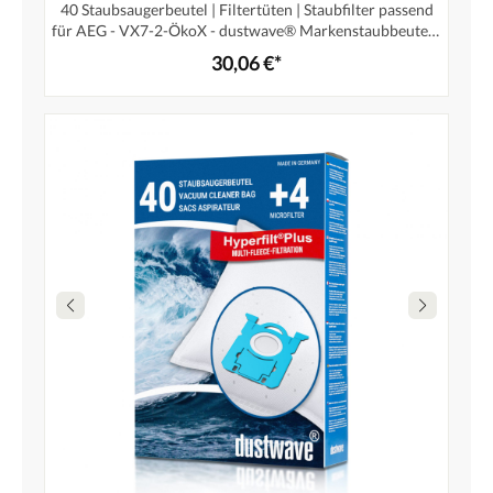
40 Staubsaugerbeutel | Filtertüten | Staubfilter passend
für AEG - VX7-2-ÖkoX - dustwave® Markenstaubbeutel /
Made in Germany + inkl. 4 Microfilter (Superpack)
30,06 €*