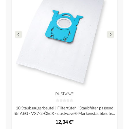
DUSTWAVE
10 Staubsaugerbeutel | Filtertüten | Staubfilter passend
für AEG - VX7-2-ÖkoX - dustwave® Markenstaubbeutel /
Made in Germany + inkl. Microfilter (Sparpack)
12,34 €*