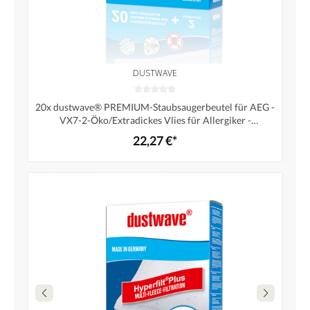
DUSTWAVE
20x dustwave® PREMIUM-Staubsaugerbeutel für AEG -
VX7-2-Öko/Extradickes Vlies für Allergiker -
Markenstaubfiltertüten"MicrofiltPlus®" Made in
22,27 €*
Germany + 2 Microfilter