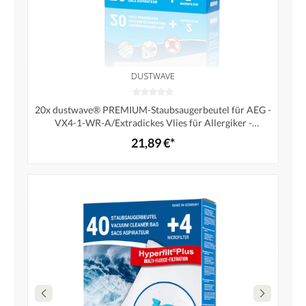
DUSTWAVE
20x dustwave® PREMIUM-Staubsaugerbeutel für AEG -
VX4-1-WR-A/Extradickes Vlies für Allergiker -
Markenstaubfiltertüten"MicrofiltPlus®" Made in
21,89 €*
Germany + 2 Microfilter