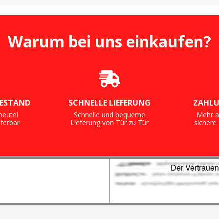
Warum bei uns einkaufen?
ESTAND
SCHNELLE LIEFERUNG
ZAHLU
beutel
Schnelle und bequeme
Mehr a
eferbar
Lieferung von Tür zu Tür
sicher