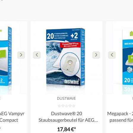
E
DUSTWAVE
: AEG Vampyr
Dustwave® 20
Megapack - 
/ Compact
Staubsaugerbeutel für AEG
passend fü
Vampyr 7301 Electronic -
Compact Bo
*
17,84 €*
hocheffizient, mehrlagiges
dustwave® 