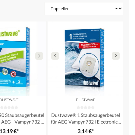
DUSTWAVE
DUSTWAVE
20 Staubsaugerbeutel
Dustwave® 1 Staubsaugerbeutel
r AEG - Vampyr 732 i
für AEG Vampyr 732 i Electronic /
denstaubsauger von
Compact - hocheffizient,
13,19 €*
3,14 €*
Markenstaubbeutel –
mehrlagiges Mikrovlies mit