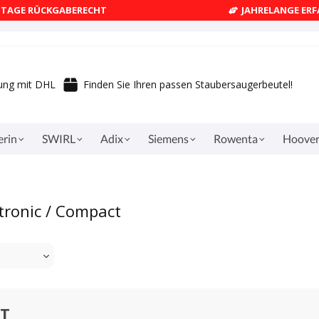
4 TAGE RÜCKGABERECHT
JAHRELANGE ER
rung mit DHL
Finden Sie Ihren passen Staubersaugerbeutel!
erin
SWIRL
Adix
Siemens
Rowenta
Hoove
tronic / Compact
CT