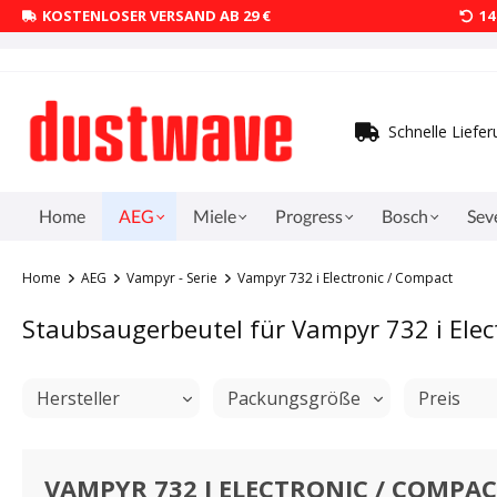
KOSTENLOSER VERSAND AB 29 €
1
Schnelle Liefe
Home
AEG
Miele
Progress
Bosch
Sev
Home
AEG
Vampyr - Serie
Vampyr 732 i Electronic / Compact
Staubsaugerbeutel für Vampyr 732 i Elec
Hersteller
Packungsgröße
Preis
VAMPYR 732 I ELECTRONIC / COMPA