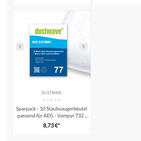
Mikrovlies mit Hygieneverschluss
- Made in Germany
DUSTWAVE
Sparpack - 10 Staubsaugerbeutel
passend für AEG - Vampyr 732 i
Compact Bodenstaubsauger von
8,73 €*
dustwave® Markenstaubbeutel –
Made in Germany + inkl. Micro-