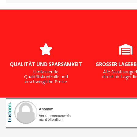
Filter
QUALITÄT UND SPARSAMKEIT
GROSSER LAGERB
Umfassende
Alle Staubsauger
Qualitätskontrolle und
direkt ab Lager li
erschwingliche Preise