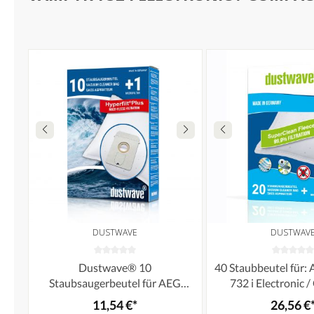
DUSTWAVE
DUSTWAV
Dustwave® 10
40 Staubbeutel für
Staubsaugerbeutel für AEG
732 i Electronic 
Vampyr 7301 Electronic -
11,54 €*
26,56 €
hocheffizient, mehrlagiges