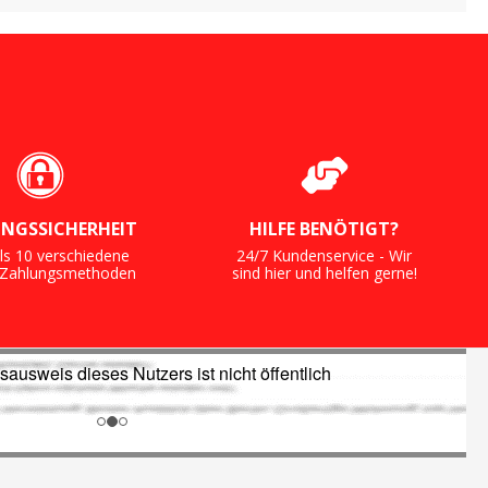
NGSSICHERHEIT
HILFE BENÖTIGT?
ls 10 verschiedene
24/7 Kundenservice - Wir
e Zahlungsmethoden
sind hier und helfen gerne!