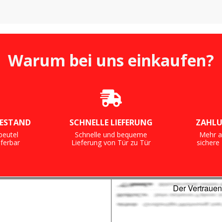
Warum bei uns einkaufen?
ESTAND
SCHNELLE LIEFERUNG
ZAHLU
beutel
Schnelle und bequeme
Mehr a
eferbar
Lieferung von Tür zu Tür
sicher