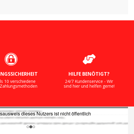
NGSSICHERHEIT
HILFE BENÖTIGT?
ls 10 verschiedene
24/7 Kundenservice - Wir
e Zahlungsmethoden
sind hier und helfen gerne!