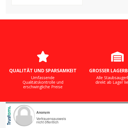
Mikrovlies mit Hygieneverschluss
- Made in Germany
QUALITÄT UND SPARSAMKEIT
GROSSER LAGERB
Umfassende
Alle Staubsauger
Qualitätskontrolle und
direkt ab Lager li
erschwingliche Preise