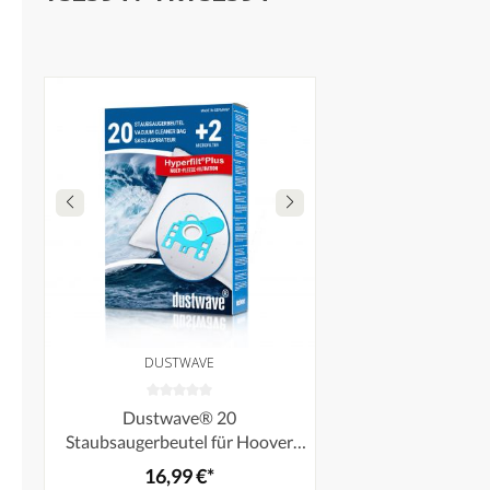
DUSTWAVE
Dustwave® 20
Staubsaugerbeutel für Hoover
TS2394 / TRTS2394 -
16,99 €*
hocheffizient, mehrlagiges