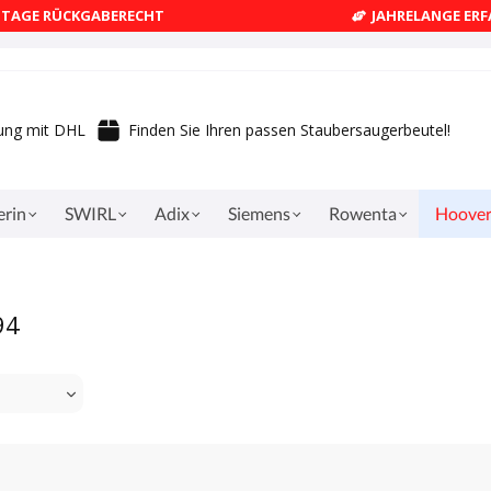
4 TAGE RÜCKGABERECHT
JAHRELANGE ER
rung mit DHL
Finden Sie Ihren passen Staubersaugerbeutel!
erin
SWIRL
Adix
Siemens
Rowenta
Hoove
94