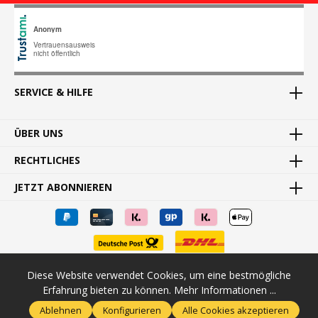
SERVICE & HILFE
ÜBER UNS
RECHTLICHES
JETZT ABONNIEREN
Diese Website verwendet Cookies, um eine bestmögliche
* Alle Preise inkl. gesetzl. Mehrwertsteuer zzgl.
Versandkosten
und
Erfahrung bieten zu können.
Mehr Informationen ...
ggf. Nachnahmegebühren, wenn nicht anders angegeben.
Ablehnen
Konfigurieren
Alle Cookies akzeptieren